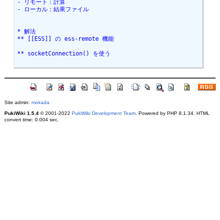
- リモート：計算
- ローカル：結果ファイル
* 解法
** [[ESS]] の ess-remote 機能
** socketConnection() を使う
Site admin:
mokada
PukiWiki 1.5.4
© 2001-2022
PukiWiki Development Team
. Powered by PHP 8.1.34. HTML
convert time: 0.004 sec.