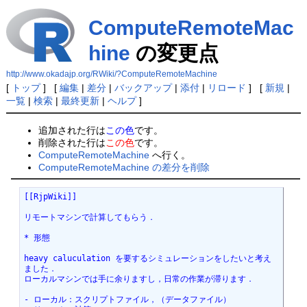
ComputeRemoteMac
hine
の変更点
http://www.okadajp.org/RWiki/?ComputeRemoteMachine
[
トップ
] [
編集
|
差分
|
バックアップ
|
添付
|
リロード
] [
新規
|
一覧
|
検索
|
最終更新
|
ヘルプ
]
追加された行は
この色
です。
削除された行は
この色
です。
ComputeRemoteMachine
へ行く。
ComputeRemoteMachine の差分を削除
[[RjpWiki]]
リモートマシンで計算してもらう．
* 形態
heavy caluculation を要するシミュレーションをしたいと考え
ました．
ローカルマシンでは手に余りますし，日常の作業が滞ります．
- ローカル：スクリプトファイル，（データファイル）