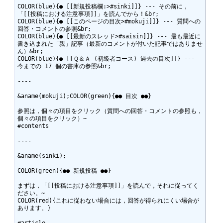
COLOR(blue){● [[新規投稿欄:>#sinki]]} --- その前に，
「[[投稿における注意事項]]」を読んでから！&br;

COLOR(blue){● [[このページの目次>#mokuji]]} --- 質問への
回答・コメントの参照&br;

COLOR(blue){● [[最新のスレッド>#saisin]]} --- 最も最近に
書き込まれた「親」記事（最新のコメントが付いた記事ではありませ
ん）&br;

COLOR(blue){● [[Ｑ＆Ａ (初級者コース) 過去の目次]]} --- 
今までの 17 個の書庫の参照&br;

----

&aname(mokuji);COLOR(green){●● 目次 ●●}

参照は，個々の項目をクリック（質問への回答・コメントの参照も，
個々の項目をクリック）~

#contents

----

&aname(sinki);

COLOR(green){●● 新規投稿 ●●}

まずは，「[[投稿における注意事項]]」を読んで，それに従ってく
ださい。~

COLOR(red){これに従わない場合には，回答が得られにくい場合が
あります。}　
