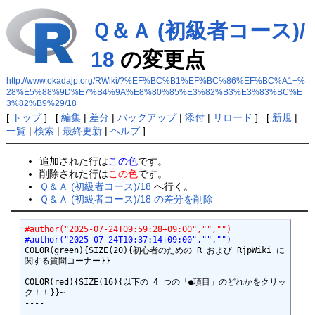
Ｑ＆Ａ (初級者コース)/
18
の変更点
http://www.okadajp.org/RWiki/?%EF%BC%B1%EF%BC%86%EF%BC%A1+%
28%E5%88%9D%E7%B4%9A%E8%80%85%E3%82%B3%E3%83%BC%E
3%82%B9%29/18
[
トップ
] [
編集
|
差分
|
バックアップ
|
添付
|
リロード
] [
新規
|
一覧
|
検索
|
最終更新
|
ヘルプ
]
追加された行は
この色
です。
削除された行は
この色
です。
Ｑ＆Ａ (初級者コース)/18
へ行く。
Ｑ＆Ａ (初級者コース)/18 の差分を削除
#author("2025-07-24T09:59:28+09:00","","")
#author("2025-07-24T10:37:14+09:00","","")
COLOR(green){SIZE(20){初心者のための R および RjpWiki に
関する質問コーナー}} 

COLOR(red){SIZE(16){以下の 4 つの「●項目」のどれかをクリッ
ク！！}}~

----
