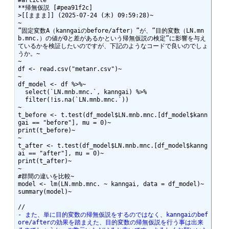
#article

**帰無仮説 [#pea91f2c]

>[[ままま]] (2025-07-24 (木) 09:59:28)~

~

”固定変数A（kanngaiのbefore/after）”が、”目的変数（LN.mn
b.mnc.）の値が0と差があるかという帰無仮説の検定”に影響を与え
ているかを検証したいのですが、下記のようなコードで良いのでしょ
うか。~

~

df <- read.csv("metanr.csv")~

~

df_model <- df %>%~

  select(`LN.mnb.mnc.`, kanngai) %>%

  filter(!is.na(`LN.mnb.mnc.`))

~

t_before <- t.test(df_model$LN.mnb.mnc.[df_model$kann
gai == "before"], mu = 0)~

print(t_before)~

~

t_after <- t.test(df_model$LN.mnb.mnc.[df_model$kanng
ai == "after"], mu = 0)~

print(t_after)~

~

#群間の違いを比較~

model <- lm(LN.mnb.mnc. ~ kanngai, data = df_model)~

summary(model)~

- また、単に目的変数の帰無仮説をするのではなく、kanngaiのbef
ore/afterの効果を踏まえた、目的変数の帰無仮説を行う事は出来