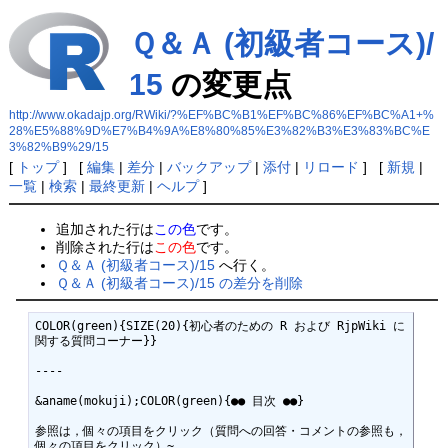
Ｑ＆Ａ (初級者コース)/
15
の変更点
http://www.okadajp.org/RWiki/?%EF%BC%B1%EF%BC%86%EF%BC%A1+%
28%E5%88%9D%E7%B4%9A%E8%80%85%E3%82%B3%E3%83%BC%E
3%82%B9%29/15
[
トップ
] [
編集
|
差分
|
バックアップ
|
添付
|
リロード
] [
新規
|
一覧
|
検索
|
最終更新
|
ヘルプ
]
追加された行は
この色
です。
削除された行は
この色
です。
Ｑ＆Ａ (初級者コース)/15
へ行く。
Ｑ＆Ａ (初級者コース)/15 の差分を削除
COLOR(green){SIZE(20){初心者のための R および RjpWiki に
関する質問コーナー}} 

----

&aname(mokuji);COLOR(green){●● 目次 ●●}

参照は，個々の項目をクリック（質問への回答・コメントの参照も，
個々の項目をクリック）~
