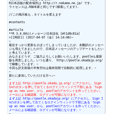
R日本語版の配布場所は http://r.nakama.ne.jp/ です.

ライセンスは,R御本家と同じです(横着してます).

//この掲示板も，タイトルを変えます

#contents

#article

**R 3.4.0向けメッセージ日本語化 [#t1d8c81a]

>[[岡田]] (2017-04-07 (金) 14:14:06)~

~

最近すっかり更新をさぼってしまっていましたが、未翻訳のメッセー
ジも増えてきましたので、日本語メッセージのアップデートをしたい
と考えています。~

みなさまどうぞ、ご協力よろしくお願いいたします。pootleも最新
版を用意しました。いつも通り、 http://pootle.okadajp.org/ 
で稼働しています。~

今回も訳文前後の半角空白は最終段階で自動的に処理します。~

~

新たに参加していただける方へ:~

まず上記 http://pootle.okada.jp.org/ にアクセスし、Sign 
Inのボタンを押して出てくるログインウィンドウ下部にある「Sign 
up as new user」から、pootleのアカウントを作ってください。
メールによる確認後、ログインが可能になります。~
まず上記 http://pootle.okadajp.org/ にアクセスし、Sign I
nのボタンを押して出てくるログインウィンドウ下部にある「Sign 
up as new user」から、pootleのアカウントを作ってください。
メールによる確認後、ログインが可能になります。~