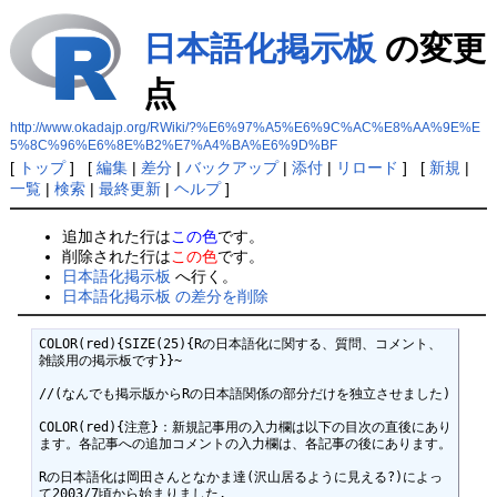
日本語化掲示板
の変更
点
http://www.okadajp.org/RWiki/?%E6%97%A5%E6%9C%AC%E8%AA%9E%E
5%8C%96%E6%8E%B2%E7%A4%BA%E6%9D%BF
[
トップ
] [
編集
|
差分
|
バックアップ
|
添付
|
リロード
] [
新規
|
一覧
|
検索
|
最終更新
|
ヘルプ
]
追加された行は
この色
です。
削除された行は
この色
です。
日本語化掲示板
へ行く。
日本語化掲示板 の差分を削除
COLOR(red){SIZE(25){Rの日本語化に関する、質問、コメント、
雑談用の掲示板です}}~

//(なんでも掲示版からRの日本語関係の部分だけを独立させました)

COLOR(red){注意}：新規記事用の入力欄は以下の目次の直後にあり
ます。各記事への追加コメントの入力欄は、各記事の後にあります。

Rの日本語化は岡田さんとなかま達(沢山居るように見える?)によっ
て2003/7頃から始まりました.
