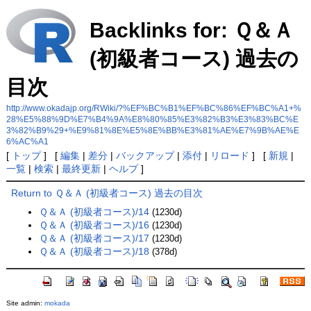
Backlinks for: Ｑ＆Ａ
(初級者コース) 過去の
目次
http://www.okadajp.org/RWiki/?%EF%BC%B1%EF%BC%86%EF%BC%A1+%
28%E5%88%9D%E7%B4%9A%E8%80%85%E3%82%B3%E3%83%BC%E
3%82%B9%29+%E9%81%8E%E5%8E%BB%E3%81%AE%E7%9B%AE%E
6%AC%A1
[
トップ
] [
編集
|
差分
|
バックアップ
|
添付
|
リロード
] [
新規
|
一覧
|
検索
|
最終更新
|
ヘルプ
]
Return to Ｑ＆Ａ (初級者コース) 過去の目次
Ｑ＆Ａ (初級者コース)/14
(1230d)
Ｑ＆Ａ (初級者コース)/16
(1230d)
Ｑ＆Ａ (初級者コース)/17
(1230d)
Ｑ＆Ａ (初級者コース)/18
(378d)
Site admin:
mokada