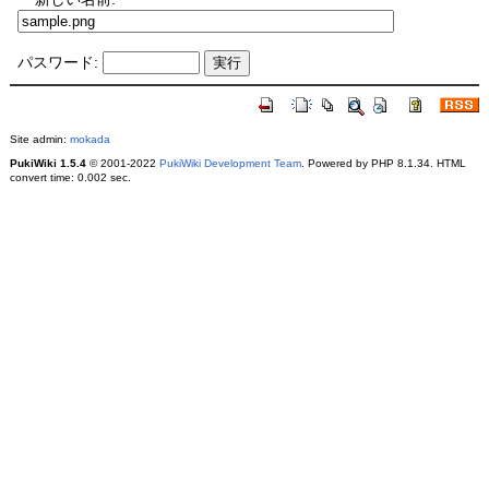
パスワード:
Site admin:
mokada
PukiWiki 1.5.4
© 2001-2022
PukiWiki Development Team
. Powered by PHP 8.1.34. HTML
convert time: 0.002 sec.