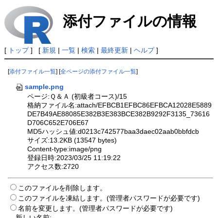
添付ファイルの情報
[
トップ
] [
新規
|
一覧
|
検索
|
最終更新
|
ヘルプ
]
[
添付ファイル一覧
] [
全ページの添付ファイル一覧
]
sample.png
ページ:Ｑ＆Ａ (初級者コース)/15
格納ファイル名:attach/EFBCB1EFBC86EFBCA12028E5889
DE7B49AE88085E382B3E383BCE382B9292F3135_73616
D706C652E706E67
MD5ハッシュ値:d0213c742577baa3daec02aab0bbfdcb
サイズ:13.2KB (13547 bytes)
Content-type:image/png
登録日時:2023/03/25 11:19:22
アクセス数:2720
このファイルを削除します。
このファイルを凍結します。(管理者パスワードが必要です)
名前を変更します。(管理者パスワードが必要です)
新しい名前: