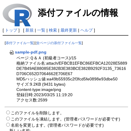
添付ファイルの情報
[
トップ
] [
新規
|
一覧
|
検索
|
最終更新
|
ヘルプ
]
[
添付ファイル一覧
] [
全ページの添付ファイル一覧
]
sample-pdf.png
ページ:Ｑ＆Ａ (初級者コース)/15
格納ファイル名:attach/EFBCB1EFBC86EFBCA12028E5889
DE7B49AE88085E382B3E383BCE382B9292F3135_73616
D706C652D7064662E706E67
MD5ハッシュ値:ea49b55935c2f3fcd5fe0898e93dbe50
サイズ:9.2KB (9431 bytes)
Content-type:image/png
登録日時:2023/03/25 11:19:20
アクセス数:2599
このファイルを削除します。
このファイルを凍結します。(管理者パスワードが必要です)
名前を変更します。(管理者パスワードが必要です)
新しい名前: