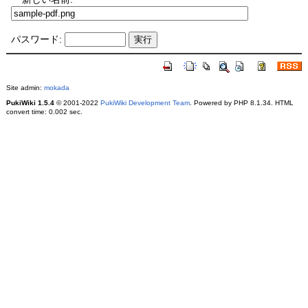
パスワード:
Site admin:
mokada
PukiWiki 1.5.4
© 2001-2022
PukiWiki Development Team
. Powered by PHP 8.1.34. HTML
convert time: 0.002 sec.