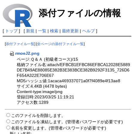
添付ファイルの情報
[
トップ
] [
新規
|
一覧
|
検索
|
最終更新
|
ヘルプ
]
[
添付ファイル一覧
] [
全ページの添付ファイル一覧
]
rmoeJ2.png
ページ:Ｑ＆Ａ (初級者コース)/15
格納ファイル名:attach/EFBCB1EFBC86EFBCA12028E5889
DE7B49AE88085E382B3E383BCE382B9292F3135_726D6
F654A322E706E67
MD5ハッシュ値:1acaca469337071a0f7f4089e4f13ae8
サイズ:4.4KB (4478 bytes)
Content-type:image/png
登録日時:2023/03/25 11:19:21
アクセス数:1289
このファイルを削除します。
このファイルを凍結します。(管理者パスワードが必要です)
名前を変更します。(管理者パスワードが必要です)
新しい名前: