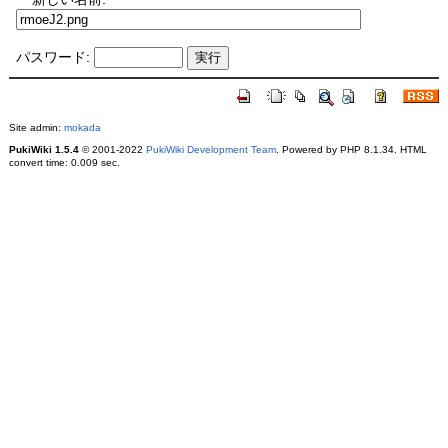
パスワード:
Site admin:
mokada
PukiWiki 1.5.4
© 2001-2022
PukiWiki Development Team
. Powered by PHP 8.1.34. HTML
convert time: 0.009 sec.