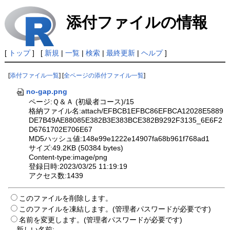
添付ファイルの情報
[
トップ
] [
新規
|
一覧
|
検索
|
最終更新
|
ヘルプ
]
[
添付ファイル一覧
] [
全ページの添付ファイル一覧
]
no-gap.png
ページ:Ｑ＆Ａ (初級者コース)/15
格納ファイル名:attach/EFBCB1EFBC86EFBCA12028E5889
DE7B49AE88085E382B3E383BCE382B9292F3135_6E6F2
D6761702E706E67
MD5ハッシュ値:148e99e1222e14907fa68b961f768ad1
サイズ:49.2KB (50384 bytes)
Content-type:image/png
登録日時:2023/03/25 11:19:19
アクセス数:1439
このファイルを削除します。
このファイルを凍結します。(管理者パスワードが必要です)
名前を変更します。(管理者パスワードが必要です)
新しい名前: