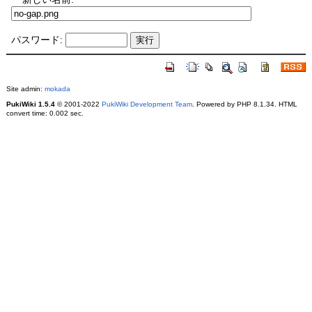
パスワード:
Site admin:
mokada
PukiWiki 1.5.4
© 2001-2022
PukiWiki Development Team
. Powered by PHP 8.1.34. HTML
convert time: 0.002 sec.