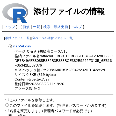
添付ファイルの情報
[
トップ
] [
新規
|
一覧
|
検索
|
最終更新
|
ヘルプ
]
[
添付ファイル一覧
] [
全ページの添付ファイル一覧
]
nao54.csv
ページ:Ｑ＆Ａ (初級者コース)/15
格納ファイル名:attach/EFBCB1EFBC86EFBCA12028E5889
DE7B49AE88085E382B3E383BCE382B9292F3135_6E616
F35342E637376
MD5ハッシュ値:5fd208e6d01f5b23042bc4d10142cc2d
サイズ:0.3KB (319 bytes)
Content-type:text/csv
登録日時:2023/03/25 11:19:20
アクセス数:942
このファイルを削除します。
このファイルを凍結します。(管理者パスワードが必要です)
名前を変更します。(管理者パスワードが必要です)
新しい名前: