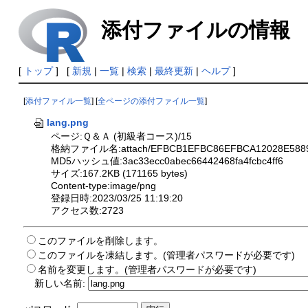
添付ファイルの情報
[
トップ
] [
新規
|
一覧
|
検索
|
最終更新
|
ヘルプ
]
[
添付ファイル一覧
] [
全ページの添付ファイル一覧
]
lang.png
ページ:Ｑ＆Ａ (初級者コース)/15
格納ファイル名:attach/EFBCB1EFBC86EFBCA12028E5889D
MD5ハッシュ値:3ac33ecc0abec66442468fa4fcbc4ff6
サイズ:167.2KB (171165 bytes)
Content-type:image/png
登録日時:2023/03/25 11:19:20
アクセス数:2723
このファイルを削除します。
このファイルを凍結します。(管理者パスワードが必要です)
名前を変更します。(管理者パスワードが必要です)
新しい名前: