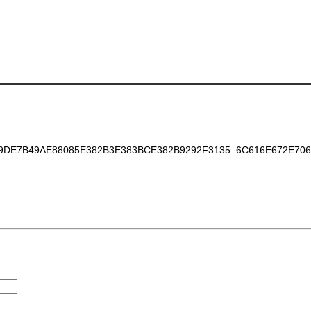
E7B49AE88085E382B3E383BCE382B9292F3135_6C616E672E706