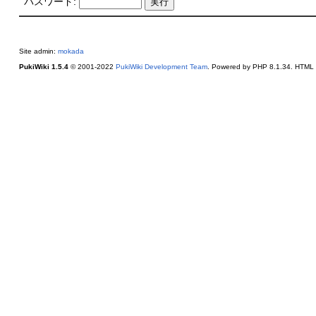
パスワード:
Site admin:
mokada
PukiWiki 1.5.4
© 2001-2022
PukiWiki Development Team
. Powered by PHP 8.1.34. HTML c