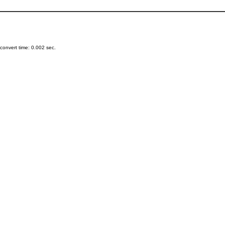
onvert time: 0.002 sec.