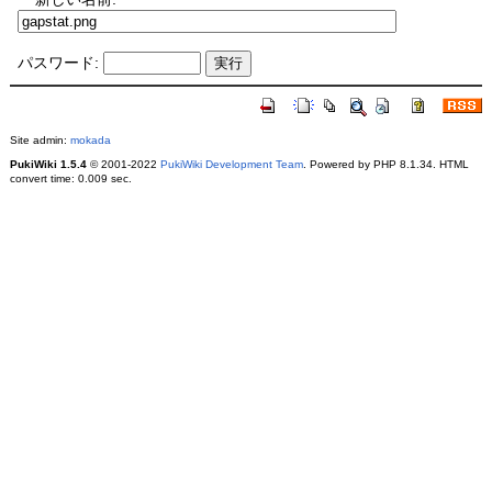
パスワード:
Site admin:
mokada
PukiWiki 1.5.4
© 2001-2022
PukiWiki Development Team
. Powered by PHP 8.1.34. HTML
convert time: 0.009 sec.