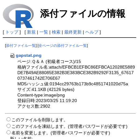
添付ファイルの情報
[
トップ
] [
新規
|
一覧
|
検索
|
最終更新
|
ヘルプ
]
[
添付ファイル一覧
] [
全ページの添付ファイル一覧
]
gapstat.png
ページ:Ｑ＆Ａ (初級者コース)/15
格納ファイル名:attach/EFBCB1EFBC86EFBCA12028E5889
DE7B49AE88085E382B3E383BCE382B9292F3135_67617
0737461742E706E67
MD5ハッシュ値:0194cc29763b173b9c4851741020d75a
サイズ:41.1KB (42126 bytes)
Content-type:image/png
登録日時:2023/03/25 11:19:20
アクセス数:2902
このファイルを削除します。
このファイルを凍結します。(管理者パスワードが必要です)
名前を変更します。(管理者パスワードが必要です)
新しい名前: