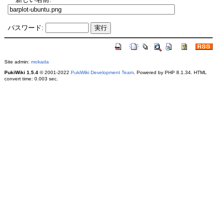
パスワード:
Site admin:
mokada
PukiWiki 1.5.4
© 2001-2022
PukiWiki Development Team
. Powered by PHP 8.1.34. HTML
convert time: 0.003 sec.