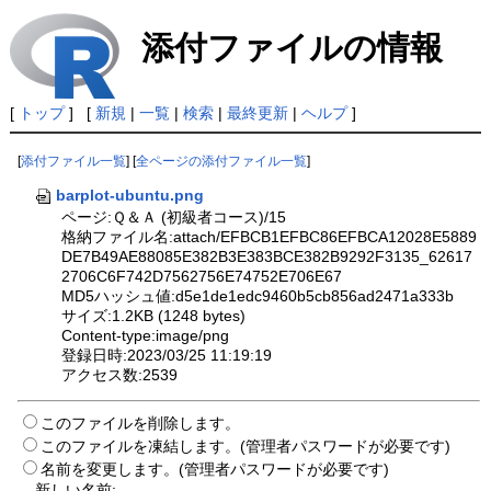
添付ファイルの情報
[
トップ
] [
新規
|
一覧
|
検索
|
最終更新
|
ヘルプ
]
[
添付ファイル一覧
] [
全ページの添付ファイル一覧
]
barplot-ubuntu.png
ページ:Ｑ＆Ａ (初級者コース)/15
格納ファイル名:attach/EFBCB1EFBC86EFBCA12028E5889
DE7B49AE88085E382B3E383BCE382B9292F3135_62617
2706C6F742D7562756E74752E706E67
MD5ハッシュ値:d5e1de1edc9460b5cb856ad2471a333b
サイズ:1.2KB (1248 bytes)
Content-type:image/png
登録日時:2023/03/25 11:19:19
アクセス数:2539
このファイルを削除します。
このファイルを凍結します。(管理者パスワードが必要です)
名前を変更します。(管理者パスワードが必要です)
新しい名前: