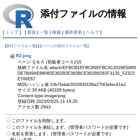
添付ファイルの情報
[
トップ
] [
新規
|
一覧
|
検索
|
最終更新
|
ヘルプ
]
[
添付ファイル一覧
] [
全ページの添付ファイル一覧
]
R2.png
ページ:Ｑ＆Ａ (初級者コース)/15
格納ファイル名:attach/EFBCB1EFBC86EFBCA12028E5889
DE7B49AE88085E382B3E383BCE382B9292F3135_52322
E706E67
MD5ハッシュ値:10b7bdab302065f109a27f43efec41e2
サイズ:39.4KB (40339 bytes)
Content-type:image/png
登録日時:2023/03/25 11:19:20
アクセス数:2943
このファイルを削除します。
このファイルを凍結します。(管理者パスワードが必要です)
名前を変更します。(管理者パスワードが必要です)
新しい名前: