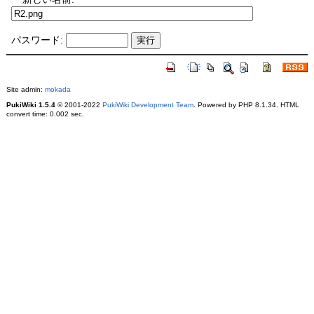
パスワード:
Site admin:
mokada
PukiWiki 1.5.4
© 2001-2022
PukiWiki Development Team
. Powered by PHP 8.1.34. HTML
convert time: 0.002 sec.