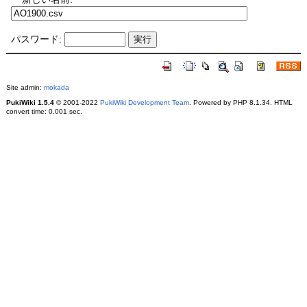
パスワード:
Site admin:
mokada
PukiWiki 1.5.4
© 2001-2022
PukiWiki Development Team
. Powered by PHP 8.1.34. HTML
convert time: 0.001 sec.