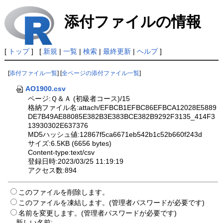
添付ファイルの情報
[
トップ
] [
新規
|
一覧
|
検索
|
最終更新
|
ヘルプ
]
[
添付ファイル一覧
] [
全ページの添付ファイル一覧
]
AO1900.csv
ページ:Ｑ＆Ａ (初級者コース)/15
格納ファイル名:attach/EFBCB1EFBC86EFBCA12028E5889
DE7B49AE88085E382B3E383BCE382B9292F3135_414F3
13930302E637376
MD5ハッシュ値:12867f5ca6671eb542b1c52b660f243d
サイズ:6.5KB (6656 bytes)
Content-type:text/csv
登録日時:2023/03/25 11:19:19
アクセス数:894
このファイルを削除します。
このファイルを凍結します。(管理者パスワードが必要です)
名前を変更します。(管理者パスワードが必要です)
新しい名前: