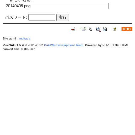
パスワード:
Site admin:
mokada
PukiWiki 1.5.4
© 2001-2022
PukiWiki Development Team
. Powered by PHP 8.1.34. HTML
convert time: 0.002 sec.