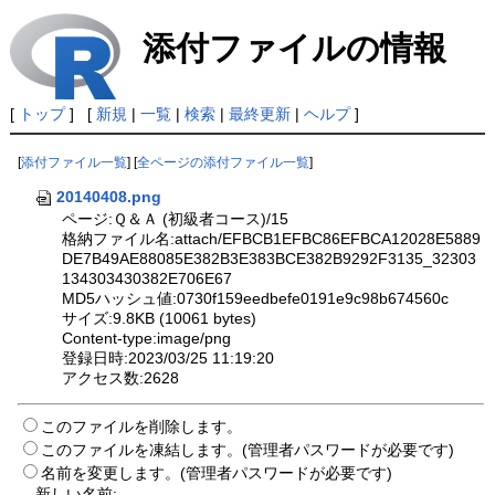
添付ファイルの情報
[
トップ
] [
新規
|
一覧
|
検索
|
最終更新
|
ヘルプ
]
[
添付ファイル一覧
] [
全ページの添付ファイル一覧
]
20140408.png
ページ:Ｑ＆Ａ (初級者コース)/15
格納ファイル名:attach/EFBCB1EFBC86EFBCA12028E5889
DE7B49AE88085E382B3E383BCE382B9292F3135_32303
134303430382E706E67
MD5ハッシュ値:0730f159eedbefe0191e9c98b674560c
サイズ:9.8KB (10061 bytes)
Content-type:image/png
登録日時:2023/03/25 11:19:20
アクセス数:2628
このファイルを削除します。
このファイルを凍結します。(管理者パスワードが必要です)
名前を変更します。(管理者パスワードが必要です)
新しい名前: