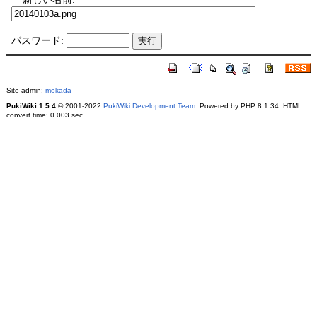
パスワード:
Site admin:
mokada
PukiWiki 1.5.4
© 2001-2022
PukiWiki Development Team
. Powered by PHP 8.1.34. HTML
convert time: 0.003 sec.