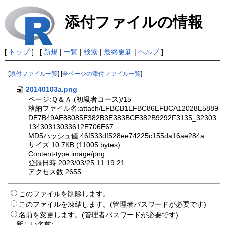
添付ファイルの情報
[
トップ
] [
新規
|
一覧
|
検索
|
最終更新
|
ヘルプ
]
[
添付ファイル一覧
] [
全ページの添付ファイル一覧
]
20140103a.png
ページ:Ｑ＆Ａ (初級者コース)/15
格納ファイル名:attach/EFBCB1EFBC86EFBCA12028E5889
DE7B49AE88085E382B3E383BCE382B9292F3135_32303
13430313033612E706E67
MD5ハッシュ値:46f533df528ee74225c155da16ae284a
サイズ:10.7KB (11005 bytes)
Content-type:image/png
登録日時:2023/03/25 11:19:21
アクセス数:2655
このファイルを削除します。
このファイルを凍結します。(管理者パスワードが必要です)
名前を変更します。(管理者パスワードが必要です)
新しい名前: