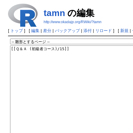
tamn
の編集
http://www.okadajp.org/RWiki/?tamn
[
トップ
] [
編集
|
差分
|
バックアップ
|
添付
|
リロード
] [
新規
|