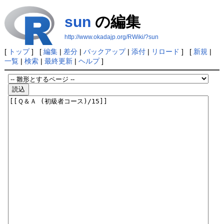
sun
の編集
http://www.okadajp.org/RWiki/?sun
[
トップ
] [
編集
|
差分
|
バックアップ
|
添付
|
リロード
] [
新規
|
一覧
|
検索
|
最終更新
|
ヘルプ
]