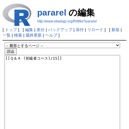
pararel
の編集
http://www.okadajp.org/RWiki/?pararel
[
トップ
] [
編集
|
差分
|
バックアップ
|
添付
|
リロード
] [
新規
|
一覧
|
検索
|
最終更新
|
ヘルプ
]