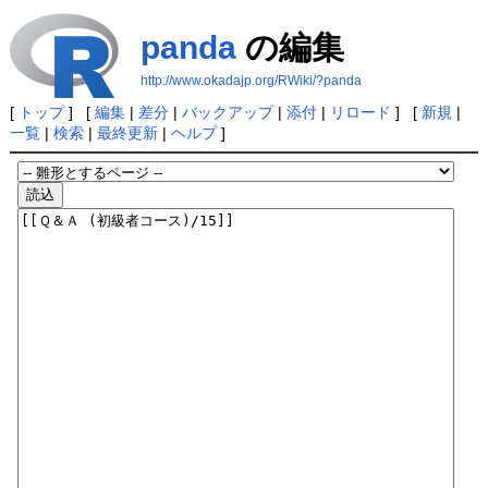
panda
の編集
http://www.okadajp.org/RWiki/?panda
[
トップ
] [
編集
|
差分
|
バックアップ
|
添付
|
リロード
] [
新規
|
一覧
|
検索
|
最終更新
|
ヘルプ
]