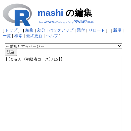
mashi
の編集
http://www.okadajp.org/RWiki/?mashi
[
トップ
] [
編集
|
差分
|
バックアップ
|
添付
|
リロード
] [
新規
|
一覧
|
検索
|
最終更新
|
ヘルプ
]