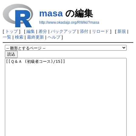
masa
の編集
http://www.okadajp.org/RWiki/?masa
[
トップ
] [
編集
|
差分
|
バックアップ
|
添付
|
リロード
] [
新規
|
一覧
|
検索
|
最終更新
|
ヘルプ
]