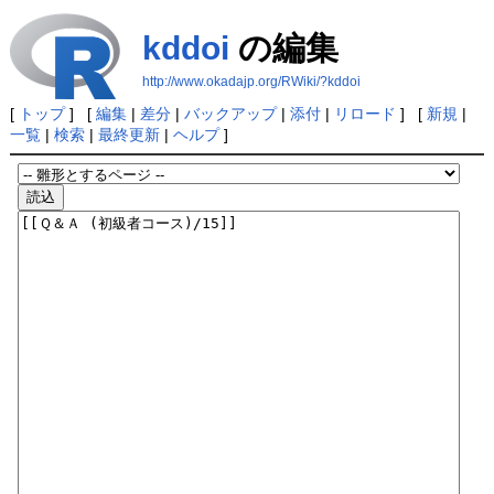
kddoi
の編集
http://www.okadajp.org/RWiki/?kddoi
[
トップ
] [
編集
|
差分
|
バックアップ
|
添付
|
リロード
] [
新規
|
一覧
|
検索
|
最終更新
|
ヘルプ
]