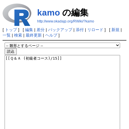
kamo
の編集
http://www.okadajp.org/RWiki/?kamo
[
トップ
] [
編集
|
差分
|
バックアップ
|
添付
|
リロード
] [
新規
|
一覧
|
検索
|
最終更新
|
ヘルプ
]