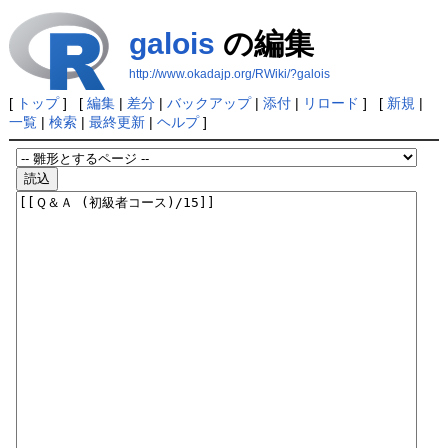
galois
の編集
http://www.okadajp.org/RWiki/?galois
[
トップ
] [
編集
|
差分
|
バックアップ
|
添付
|
リロード
] [
新規
|
一覧
|
検索
|
最終更新
|
ヘルプ
]