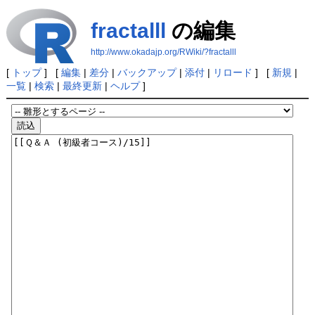
fractalll
の編集
http://www.okadajp.org/RWiki/?fractalll
[
トップ
] [
編集
|
差分
|
バックアップ
|
添付
|
リロード
] [
新規
|
一覧
|
検索
|
最終更新
|
ヘルプ
]