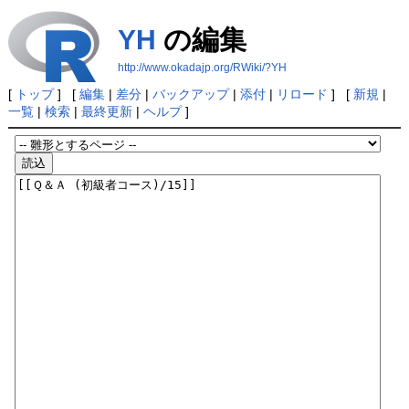
YH
の編集
http://www.okadajp.org/RWiki/?YH
[
トップ
] [
編集
|
差分
|
バックアップ
|
添付
|
リロード
] [
新規
|
一覧
|
検索
|
最終更新
|
ヘルプ
]