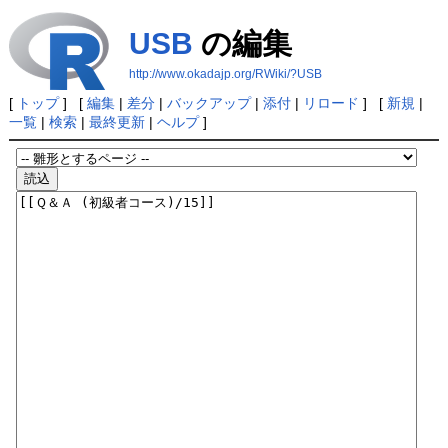
USB
の編集
http://www.okadajp.org/RWiki/?USB
[
トップ
] [
編集
|
差分
|
バックアップ
|
添付
|
リロード
] [
新規
|
一覧
|
検索
|
最終更新
|
ヘルプ
]