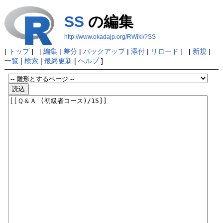
SS
の編集
http://www.okadajp.org/RWiki/?SS
[
トップ
] [
編集
|
差分
|
バックアップ
|
添付
|
リロード
] [
新規
|
一覧
|
検索
|
最終更新
|
ヘルプ
]