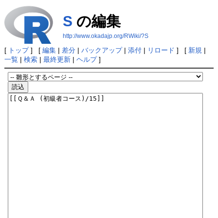
S
の編集
http://www.okadajp.org/RWiki/?S
[
トップ
] [
編集
|
差分
|
バックアップ
|
添付
|
リロード
] [
新規
|
一覧
|
検索
|
最終更新
|
ヘルプ
]