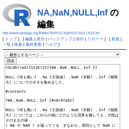
NA,NaN,NULL,Inf
の
編集
http://www.okadajp.org/RWiki/?NA%2CNaN%2CNULL%2CInf
[
トップ
] [
編集
|
差分
|
バックアップ
|
添付
|
リロード
] [
新規
|
一覧
|
検索
|
最終更新
|
ヘルプ
]