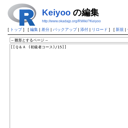
Keiyoo
の編集
http://www.okadajp.org/RWiki/?Keiyoo
[
トップ
] [
編集
|
差分
|
バックアップ
|
添付
|
リロード
] [
新規
|