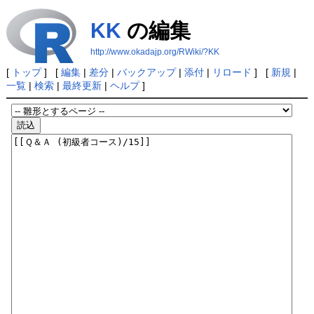
KK
の編集
http://www.okadajp.org/RWiki/?KK
[
トップ
] [
編集
|
差分
|
バックアップ
|
添付
|
リロード
] [
新規
|
一覧
|
検索
|
最終更新
|
ヘルプ
]