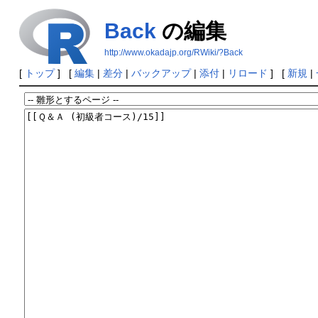
Back
の編集
http://www.okadajp.org/RWiki/?Back
[
トップ
] [
編集
|
差分
|
バックアップ
|
添付
|
リロード
] [
新規
|