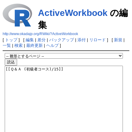
ActiveWorkbook
の編
集
http://www.okadajp.org/RWiki/?ActiveWorkbook
[
トップ
] [
編集
|
差分
|
バックアップ
|
添付
|
リロード
] [
新規
|
一覧
|
検索
|
最終更新
|
ヘルプ
]