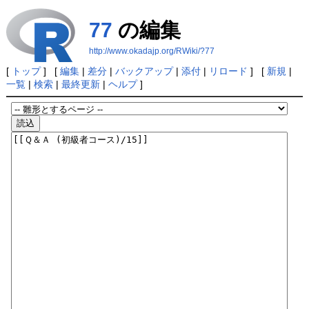
77
の編集
http://www.okadajp.org/RWiki/?77
[
トップ
] [
編集
|
差分
|
バックアップ
|
添付
|
リロード
] [
新規
|
一覧
|
検索
|
最終更新
|
ヘルプ
]