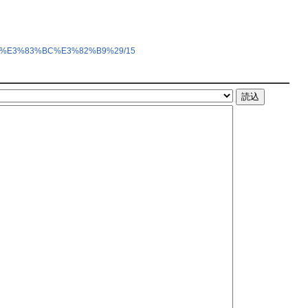
B3%E3%83%BC%E3%82%B9%29/15