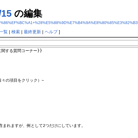
15
の編集
1%EF%BC%86%EF%BC%A1+%28%E5%88%9D%E7%B4%9A%E8%80%85%E3%82%
一覧
|
検索
|
最終更新
|
ヘルプ
]