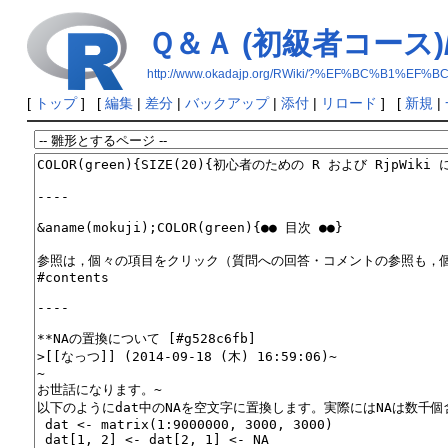
Ｑ＆Ａ (初級者コース)/
http://www.okadajp.org/RWiki/?%EF%BC%B
[
トップ
] [
編集
|
差分
|
バックアップ
|
添付
|
リロード
] [
新規
|