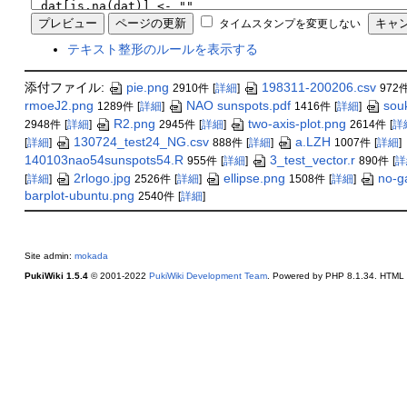
タイムスタンプを変更しない
テキスト整形のルールを表示する
添付ファイル:
pie.png
198311-200206.csv
2910件
[
詳細
]
972
rmoeJ2.png
NAO sunspots.pdf
sou
1289件
[
詳細
]
1416件
[
詳細
]
R2.png
two-axis-plot.png
2948件
[
詳細
]
2945件
[
詳細
]
2614件
[
詳
130724_test24_NG.csv
a.LZH
[
詳細
]
888件
[
詳細
]
1007件
[
詳細
]
140103nao54sunspots54.R
3_test_vector.r
955件
[
詳細
]
890件
[
詳
2rlogo.jpg
ellipse.png
no-g
[
詳細
]
2526件
[
詳細
]
1508件
[
詳細
]
barplot-ubuntu.png
2540件
[
詳細
]
Site admin:
mokada
PukiWiki 1.5.4
© 2001-2022
PukiWiki Development Team
. Powered by PHP 8.1.34. HTML c