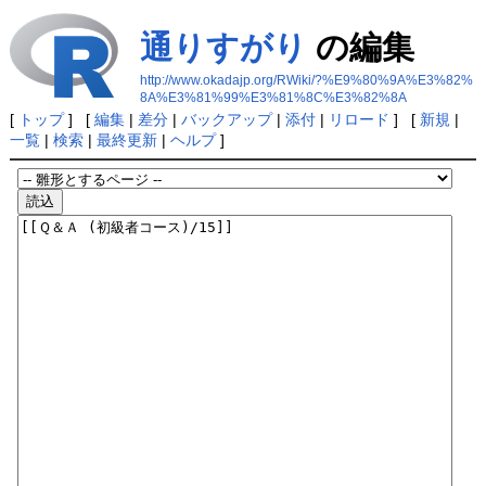
通りすがり
の編集
http://www.okadajp.org/RWiki/?%E9%80%9A%E3%82%
8A%E3%81%99%E3%81%8C%E3%82%8A
[
トップ
] [
編集
|
差分
|
バックアップ
|
添付
|
リロード
] [
新規
|
一覧
|
検索
|
最終更新
|
ヘルプ
]