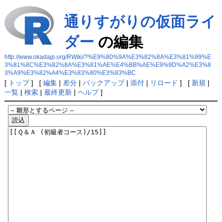
通りすがりの仮面ライ
ダー
の編集
http://www.okadajp.org/RWiki/?%E9%80%9A%E3%82%8A%E3%81%99%E
3%81%8C%E3%82%8A%E3%81%AE%E4%BB%AE%E9%9D%A2%E3%8
3%A9%E3%82%A4%E3%83%80%E3%83%BC
[
トップ
] [
編集
|
差分
|
バックアップ
|
添付
|
リロード
] [
新規
|
一覧
|
検索
|
最終更新
|
ヘルプ
]