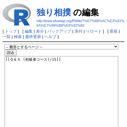
独り相撲
の編集
http://www.okadajp.org/RWiki/?%E7%8B%AC%E3%82%
8A%E7%9B%B8%E6%92%B2
[
トップ
] [
編集
|
差分
|
バックアップ
|
添付
|
リロード
] [
新規
|
一覧
|
検索
|
最終更新
|
ヘルプ
]