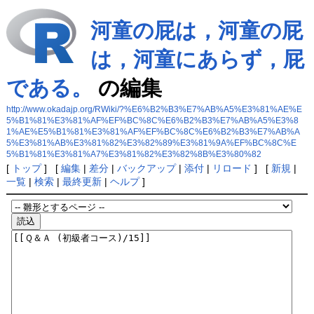
河童の屁は，河童の屁
は，河童にあらず，屁
である。
の編集
http://www.okadajp.org/RWiki/?%E6%B2%B3%E7%AB%A5%E3%81%AE%E
5%B1%81%E3%81%AF%EF%BC%8C%E6%B2%B3%E7%AB%A5%E3%8
1%AE%E5%B1%81%E3%81%AF%EF%BC%8C%E6%B2%B3%E7%AB%A
5%E3%81%AB%E3%81%82%E3%82%89%E3%81%9A%EF%BC%8C%E
5%B1%81%E3%81%A7%E3%81%82%E3%82%8B%E3%80%82
[
トップ
] [
編集
|
差分
|
バックアップ
|
添付
|
リロード
] [
新規
|
一覧
|
検索
|
最終更新
|
ヘルプ
]