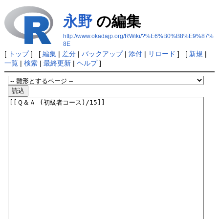
永野
の編集
http://www.okadajp.org/RWiki/?%E6%B0%B8%E9%87%
8E
[
トップ
] [
編集
|
差分
|
バックアップ
|
添付
|
リロード
] [
新規
|
一覧
|
検索
|
最終更新
|
ヘルプ
]