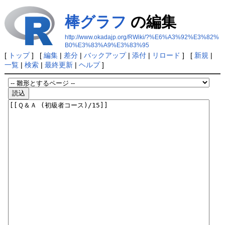
棒グラフ
の編集
http://www.okadajp.org/RWiki/?%E6%A3%92%E3%82%
B0%E3%83%A9%E3%83%95
[
トップ
] [
編集
|
差分
|
バックアップ
|
添付
|
リロード
] [
新規
|
一覧
|
検索
|
最終更新
|
ヘルプ
]