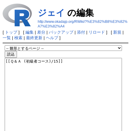
ジェイ
の編集
http://www.okadajp.org/RWiki/?%E3%82%B8%E3%82%
A7%E3%82%A4
[
トップ
] [
編集
|
差分
|
バックアップ
|
添付
|
リロード
] [
新規
|
一覧
|
検索
|
最終更新
|
ヘルプ
]