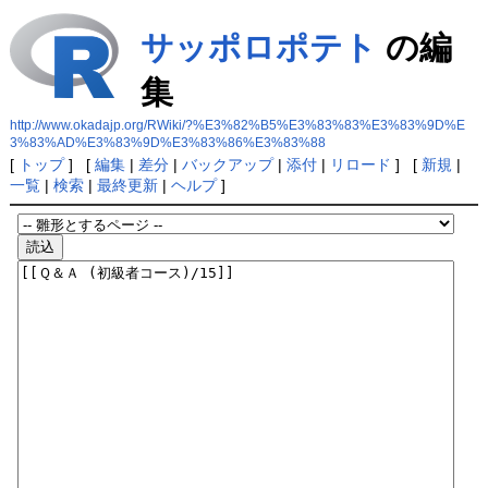
サッポロポテト
の編
集
http://www.okadajp.org/RWiki/?%E3%82%B5%E3%83%83%E3%83%9D%E
3%83%AD%E3%83%9D%E3%83%86%E3%83%88
[
トップ
] [
編集
|
差分
|
バックアップ
|
添付
|
リロード
] [
新規
|
一覧
|
検索
|
最終更新
|
ヘルプ
]