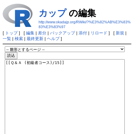
カップ
の編集
http://www.okadajp.org/RWiki/?%E3%82%AB%E3%83%
83%E3%83%97
[
トップ
] [
編集
|
差分
|
バックアップ
|
添付
|
リロード
] [
新規
|
一覧
|
検索
|
最終更新
|
ヘルプ
]