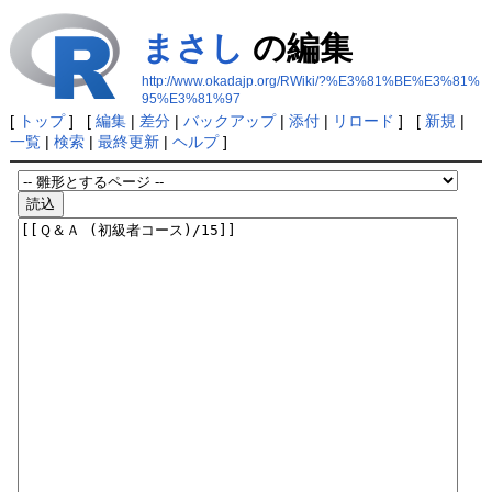
まさし
の編集
http://www.okadajp.org/RWiki/?%E3%81%BE%E3%81%
95%E3%81%97
[
トップ
] [
編集
|
差分
|
バックアップ
|
添付
|
リロード
] [
新規
|
一覧
|
検索
|
最終更新
|
ヘルプ
]