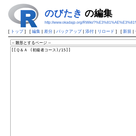
のびたき
の編集
http://www.okadajp.org/RWiki/?%E3%81%AE%E
[
トップ
] [
編集
|
差分
|
バックアップ
|
添付
|
リロード
] [
新規
|