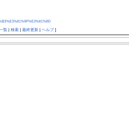
3%81%B3%E3%81%9F%E3%81%8D
一覧
|
検索
|
最終更新
|
ヘルプ
]