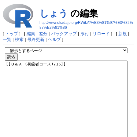
しょう
の編集
http://www.okadajp.org/RWiki/?%E3%81%97%E3%82%
87%E3%81%86
[
トップ
] [
編集
|
差分
|
バックアップ
|
添付
|
リロード
] [
新規
|
一覧
|
検索
|
最終更新
|
ヘルプ
]